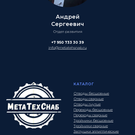
Андрей
Сергеевич
Отдел развития
+7 950 733 30 39
info@metatehsnab.ru
КАТАЛОГ
Отводы бесшовные
Отводы сварные
Отводы гнутые
Переходы бесшовные
Переходы сварные
Тройники бесшовные
Тройники сварные
Заглушки эллиптические