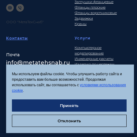
Заглушки фланцевые
Фланцы плоские
Фланцы воротниковые
Задвижки
ООО "МетаТехСнаб"
Краны
Контакты
Услуги
Компьютерное
моделирование
Почта
Инженерные расчеты
info
@metatehsnab.ru
Изделия по чертежам
Мы используем файлы cookie. Чтобы улучшить работу сайта и
предоставить вам больше возможностей. Продолжая
использовать сайт, вы соглашаетесь с
условиями использования
Политика
cookie
.
конфиденциальности
Согласие на обработку
Принять
персональных данных
Соглашение об
использовании файлов
Отклонить
cookies