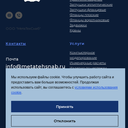
Заглушки эллиптические
Заглушки фланцевые
Фланцы плоские
Фланцы воротниковые
Задвижки
ООО "МетаТехСнаб"
Краны
Контакты
Услуги
Компьютерное
моделирование
Почта
Инженерные расчеты
info
@metatehsnab.ru
Изделия по чертежам
Мы используем файлы cookie. Чтобы улучшить работу сайта и
предоставить вам больше возможностей. Продолжая
использовать сайт, вы соглашаетесь с
условиями использования
Политика
cookie
.
конфиденциальности
Согласие на обработку
персональных данных
Принять
Соглашение об
использовании файлов
Отклонить
cookies