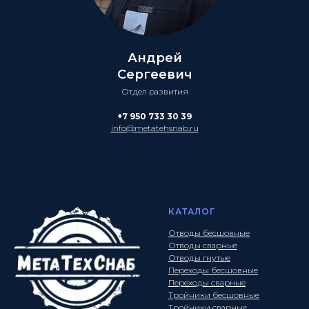
Андрей
Сергеевич
Отдел развития
+7 950 733 30 39
info@metatehsnab.ru
КАТАЛОГ
Отводы бесшовные
Отводы сварные
Отводы гнутые
Переходы бесшовные
Переходы сварные
Тройники бесшовные
Тройники сварные