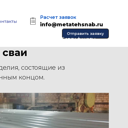
Расчет заявок
онтакты
info@metatehsnab.ru
Отправить заявку
Фотогалерея
Cертификаты
 сваи
делия, состоящие из
енным концом.