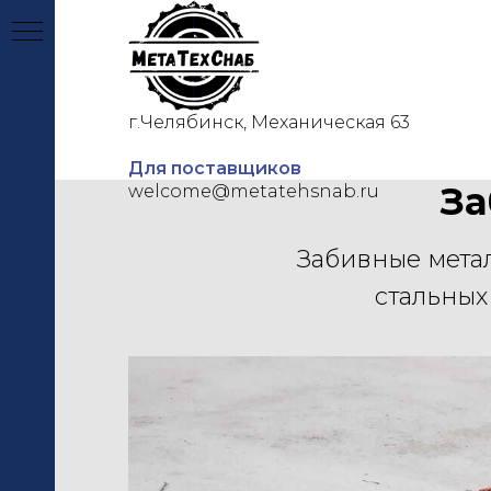
г.Челябинск, Механическая 63
Главная
О компании
Для поставщиков
За
welcome@metatehsnab.ru
Забивные метал
стальных
ЦИИ