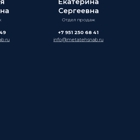
ия
Екатерина
на
Сергеевна
ж
Отдел продаж
 49
+7 951 250 68 41
b.ru
info@metatehsnab.ru