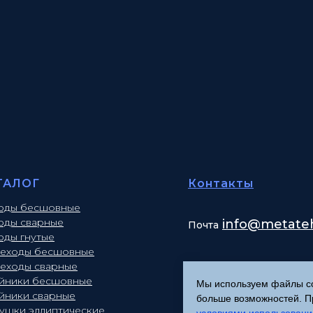
ТАЛОГ
Контакты
оды бесшовные
оды сварные
info
@metateh
Почта
оды гнутые
еходы бесшовные
еходы сварные
йники бесшовные
Мы используем файлы coo
йники сварные
больше возможностей. Пр
лушки эллиптические