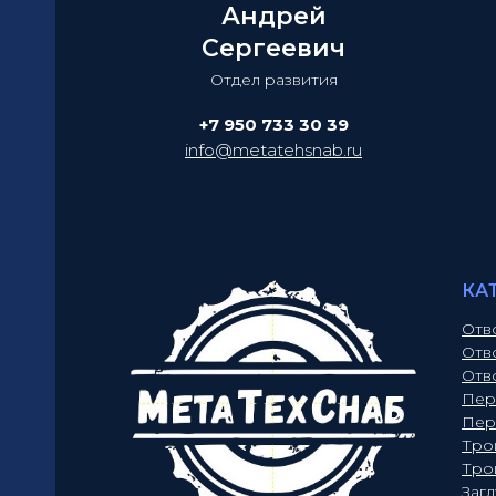
Андрей
Сергеевич
Отдел развития
+7 950 733 30 39
info@metatehsnab.ru
КА
Отв
Отв
Отв
Пер
Пер
Тро
Тро
Заг