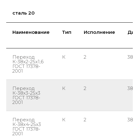
сталь 20
Наименование
Тип
Исполнение
Диа
Переход
К
2
38
К-38х2-25х1,6
ГОСТ 17378-
2001
Переход
К
2
38
К-38х3-25х3
ГОСТ 17378-
2001
Переход
К
2
38
К-38х4-25х3
ГОСТ 17378-
2001