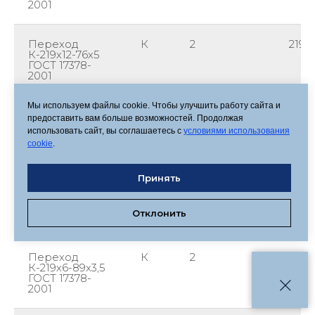
2001
Переход
К
2
219
К-219х12-76х5
ГОСТ 17378-
2001
Мы используем файлы cookie. Чтобы улучшить работу сайта и
Переход
К
2
219
предоставить вам больше возможностей. Продолжая
К-219х14-76х6
использовать сайт, вы соглашаетесь с
условиями использования
ГОСТ 17378-
cookie
.
2001
Принять
Переход
К
2
219
К-219х16-76х7
ГОСТ 17378-
Отклонить
2001
Переход
К
2
219
К-219х6-89х3,5
ГОСТ 17378-
2001