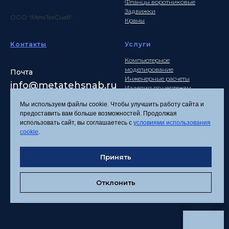
Фланцы воротниковые
Задвижки
ООО "МетаТехСнаб"
Краны
Контакты
Услуги
Компьютерное
моделирование
Почта
Инженерные расчеты
info
@metatehsnab.ru
Изделия по чертежам
Мы используем файлы cookie. Чтобы улучшить работу сайта и
предоставить вам больше возможностей. Продолжая
использовать сайт, вы соглашаетесь с
условиями использования
Политика
cookie
.
конфиденциальности
Согласие на обработку
Принять
персональных данных
Соглашение об
использовании файлов
Отклонить
cookies