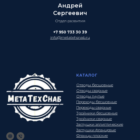
Андрей
Сергеевич
Отдел развития
+7 950 733 30 39
info@metatehsnab.ru
КАТАЛОГ
Отводы бесшовные
Отводы сварные
Отводы гнутые
Переходы бесшовные
Переходы сварные
Тройники бесшовные
Тройники сварные
Заглушки эллиптические
Заглушки фланцевые
Фланцы плоские