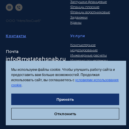
Заглушки фланцевые
Фланцы плоские
Фланцы воротниковые
Задвижки
ООО "МетаТехСнаб"
Краны
Контакты
Услуги
Компьютерное
моделирование
Почта
Инженерные расчеты
info
@metatehsnab.ru
Изделия по чертежам
Мы используем файлы cookie. Чтобы улучшить работу сайта и
предоставить вам больше возможностей. Продолжая
использовать сайт, вы соглашаетесь с
условиями использования
Политика
cookie
.
конфиденциальности
Согласие на обработку
Принять
персональных данных
Соглашение об
использовании файлов
Отклонить
cookies