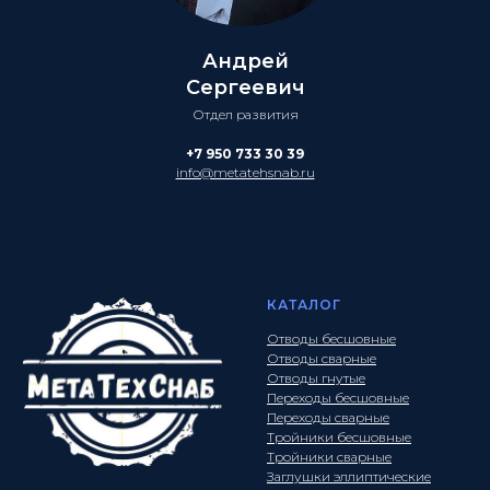
Андрей
Сергеевич
Отдел развития
+7 950 733 30 39
info@metatehsnab.ru
КАТАЛОГ
Отводы бесшовные
Отводы сварные
Отводы гнутые
Переходы бесшовные
Переходы сварные
Тройники бесшовные
Тройники сварные
Заглушки эллиптические