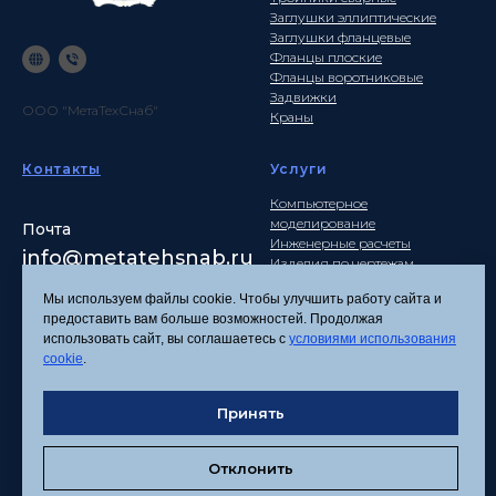
Заглушки эллиптические
Заглушки фланцевые
Фланцы плоские
Фланцы воротниковые
Задвижки
ООО "МетаТехСнаб"
Краны
Контакты
Услуги
Компьютерное
моделирование
Почта
Инженерные расчеты
info
@metatehsnab.ru
Изделия по чертежам
Мы используем файлы cookie. Чтобы улучшить работу сайта и
предоставить вам больше возможностей. Продолжая
использовать сайт, вы соглашаетесь с
условиями использования
Политика
cookie
.
конфиденциальности
Согласие на обработку
персональных данных
Принять
Соглашение об
использовании файлов
Отклонить
cookies