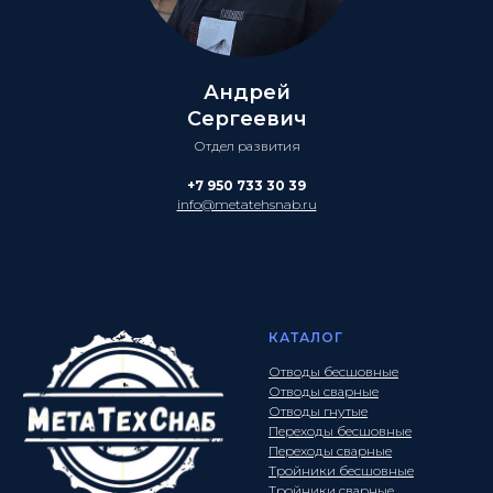
Андрей
Сергеевич
Отдел развития
+7 950 733 30 39
info@metatehsnab.ru
КАТАЛОГ
Отводы бесшовные
Отводы сварные
Отводы гнутые
Переходы бесшовные
Переходы сварные
Тройники бесшовные
Тройники сварные