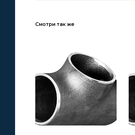
Смотри так же
А