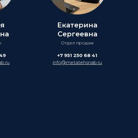
ия
Екатерина
на
Сергеевна
ж
Отдел продаж
 49
+7 951 250 68 41
b.ru
info@metatehsnab.ru