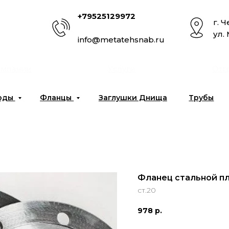
+79525129972
г. 
ул.
info@metatehsnab.ru
омпании
Услуги
Отг
оды
Фланцы
Заглушки Днища
Трубы
Фланец стальной пл
ст.20
978
р.