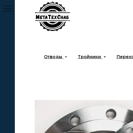
Главная
О к
Отводы
Тройники
Перех