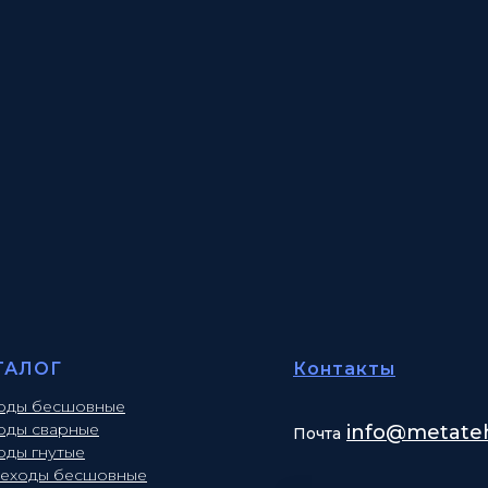
ТАЛОГ
Контакты
оды бесшовные
оды сварные
info
@metateh
Почта
оды гнутые
еходы бесшовные