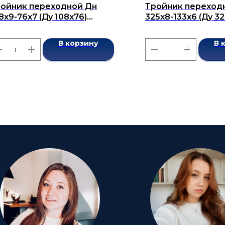
ойник переходной Дн
Тройник переход
8x9-76х7 (Ду 108x76)
325x8-133х6 (Ду 32
сшовный ГОСТ 17376-2001
бесшовный ГОСТ 1
В корзину
В 