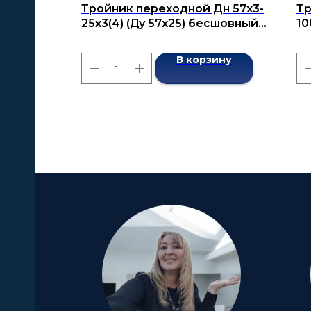
Тройник переходной Дн 57x3-
Тр
25х3(4) (Ду 57x25) бесшовный
10
ГОСТ 17376-2001
бе
В корзину