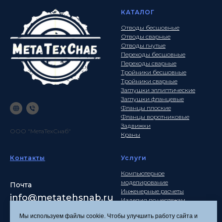
КАТАЛОГ
Отводы бесшовные
Отводы сварные
Отводы гнутые
Переходы бесшовные
Переходы сварные
Тройники бесшовные
Тройники сварные
Заглушки эллиптические
Заглушки фланцевые
Фланцы плоские
Фланцы воротниковые
Задвижки
ООО "МетаТехСнаб"
Краны
Контакты
Услуги
Компьютерное
моделирование
Почта
Инженерные расчеты
info
@metatehsnab.ru
Изделия по чертежам
Мы используем файлы cookie. Чтобы улучшить работу сайта и