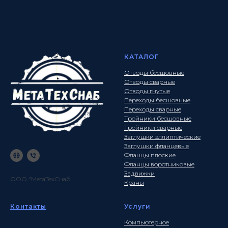
КАТАЛОГ
Отводы бесшовные
Отводы сварные
Отводы гнутые
Переходы бесшовные
Переходы сварные
Тройники бесшовные
Тройники сварные
Заглушки эллиптические
Заглушки фланцевые
Фланцы плоские
Фланцы воротниковые
Задвижки
ООО "МетаТехСнаб"
Краны
Контакты
Услуги
Компьютерное