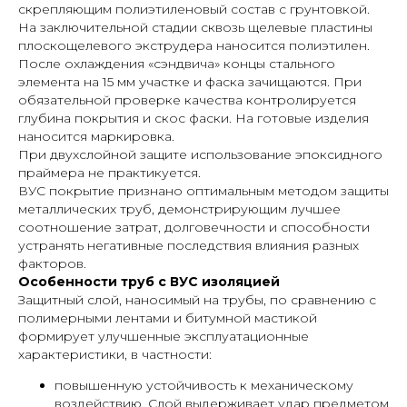
скрепляющим полиэтиленовый состав с грунтовкой.
На заключительной стадии сквозь щелевые пластины
плоскощелевого экструдера наносится полиэтилен.
После охлаждения «сэндвича» концы стального
элемента на 15 мм участке и фаска зачищаются. При
обязательной проверке качества контролируется
глубина покрытия и скос фаски. На готовые изделия
наносится маркировка.
При двухслойной защите использование эпоксидного
праймера не практикуется.
ВУС покрытие признано оптимальным методом защиты
металлических труб, демонстрирующим лучшее
соотношение затрат, долговечности и способности
устранять негативные последствия влияния разных
факторов.
Особенности труб с ВУС изоляцией
Защитный слой, наносимый на трубы, по сравнению с
полимерными лентами и битумной мастикой
формирует улучшенные эксплуатационные
характеристики, в частности:
повышенную устойчивость к механическому
воздействию. Слой выдерживает удар предметом