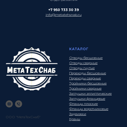
+7 950 733 30 39
info@metatehsnab.ru
КАТАЛОГ
Отводы бесшовные
Отводы сварные
Отводы гнутые
Переходы бесшовные
Переходы сварные
Тройники бесшовные
Тройники сварные
Заглушки эллиптические
Заглушки фланцевые
Фланцы плоские
Фланцы воротниковые
Задвижки
ООО "МетаТехСнаб"
Краны