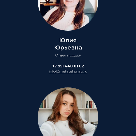
Юлия
Юрьевна
Отдел продаж
+7 951 440 01 02
info@metatehsnab.ru