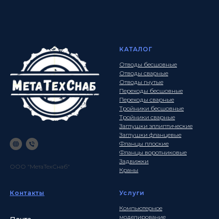
КАТАЛОГ
Отводы бесшовные
Отводы сварные
Отводы гнутые
Переходы бесшовные
Переходы сварные
Тройники бесшовные
Тройники сварные
Заглушки эллиптические
Заглушки фланцевые
Фланцы плоские
Фланцы воротниковые
Задвижки
ООО "МетаТехСнаб"
Краны
Контакты
Услуги
Компьютерное
моделирование