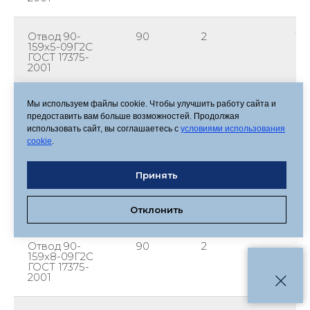
Отвод 90-
90
2
15
159х5-09Г2С
ГОСТ 17375-
2001
Мы используем файлы cookie. Чтобы улучшить работу сайта и
Отвод 90-
90
2
15
159х6-09Г2С
предоставить вам больше возможностей. Продолжая
ГОСТ 17375-
использовать сайт, вы соглашаетесь с
условиями использования
2001
cookie
.
Отвод 90-
90
2
15
Принять
159х7-09Г2С
ГОСТ 17375-
2001
Отклонить
Отвод 90-
90
2
15
159х8-09Г2С
ГОСТ 17375-
2001