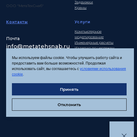
Задвижки
ООО "МетаТехСнаб"
Краны
Контакты
Услуги
Компьютерное
моделирование
Почта
Инженерные расчеты
info
@metatehsnab.ru
Изделия по чертежам
Мы используем файлы cookie. Чтобы улучшить работу сайта и
предоставить вам больше возможностей. Продолжая
использовать сайт, вы соглашаетесь с
условиями использования
Политика
cookie
.
конфиденциальности
Согласие на обработку
Принять
персональных данных
Соглашение об
использовании файлов
Отклонить
cookies