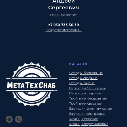
Андрей
Сергеевич
Отдел развития
+7 950 733 30 39
info@metatehsnab.ru
КАТАЛОГ
Отводы бесшовные
Отводы сварные
Отводы гнутые
Переходы бесшовные
Переходы сварные
Тройники бесшовные
Тройники сварные
Заглушки эллиптические
Заглушки фланцевые
Фланцы плоские
Фланцы воротниковые