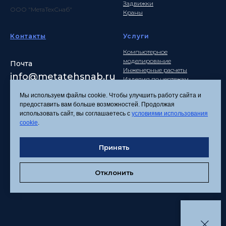
Задвижки
ООО "МетаТехСнаб"
Краны
Контакты
Услуги
Компьютерное
моделирование
Почта
Инженерные расчеты
info
@metatehsnab.ru
Изделия по чертежам
Мы используем файлы cookie. Чтобы улучшить работу сайта и
предоставить вам больше возможностей. Продолжая
использовать сайт, вы соглашаетесь с
условиями использования
Политика
cookie
.
конфиденциальности
Согласие на обработку
Принять
персональных данных
Соглашение об
использовании файлов
Отклонить
cookies