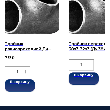
Тройник
Тройник переходн
равнопроходной Дн
38х3-32х3 (Ду 38х32
45x5-45x5 (Ду 45)
бесшовный ГОСТ 1
713
р.
бесшовный ГОСТ 17376-
2001
2001
В корзину
В корзину