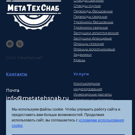
Отводы сварные
Отводы гнутые
Переходы бесшовные
Переходы сварные
Тройники бесшовные
Тройники сварные
Заглушки эллиптические
Заглушки фланцевые
Фланцы плоские
Фланцы воротниковые
Задвижки
ООО "МетаТехСнаб"
Краны
Контакты
Услуги
Компьютерное
моделирование
Почта
Инженерные расчеты
info
@metatehsnab.ru
Изделия по чертежам
Мы используем файлы cookie. Чтобы улучшить работу сайта и
предоставить вам больше возможностей. Продолжая
использовать сайт, вы соглашаетесь с
условиями использования
Политика
cookie
.
конфиденциальности
Согласие на обработку