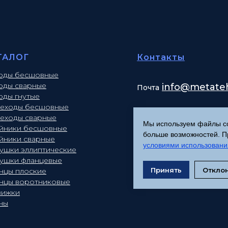
ТАЛОГ
Контакты
оды бесшовные
оды сварные
info
@metateh
Почта
оды гнутые
еходы бесшовные
еходы сварные
Мы используем файлы coo
йники бесшовные
больше возможностей. Пр
йники сварные
условиями использовани
лушки эллиптические
лушки фланцевые
Принять
Откло
нцы плоские
нцы воротниковые
вижки
ны