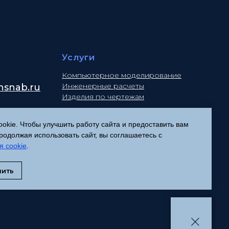
Услуги
Компьютерное моделирование
Инженерные расчеты
snab.ru
Изделия по чертежам
kie. Чтобы улучшить работу сайта и предоставить вам
одолжая использовать сайт, вы соглашаетесь с
Политика конфиденциальности
я cookie
.
Согласие на обработку
персональных данных
нить
Соглашение об использовании
файлов cookies