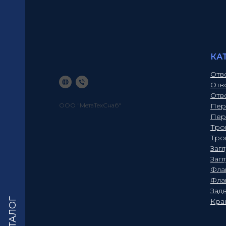
КА
Отв
Отв
Отв
ООО "МетаТехСнаб"
Пер
Пер
Тро
Тро
Заг
Заг
Фла
Фла
Зад
КАТАЛОГ
Кра