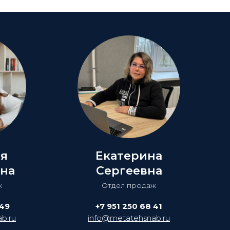
ия
Екатерина
на
Сергеевна
ж
Отдел продаж
 49
+7 951 250 68 41
b.ru
info@metatehsnab.ru