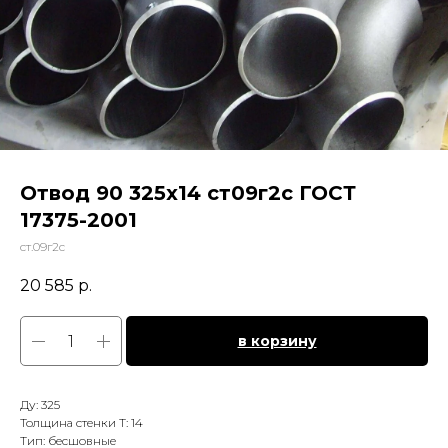
Отвод 90 325х14 ст09г2с ГОСТ
17375-2001
ст.09г2с
20 585
р.
в корзину
Ду: 325
Толщина стенки Т: 14
Тип: бесшовные