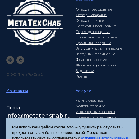
Отводы бесшовные
Отводы сварные
Отводы гнутые
Переходы бесшовные
Переходы сварные
Тройники бесшовные
Тройники сварные
Заглушки эллиптические
Заглушки фланцевые
Фланцы плоские
Фланцы воротниковые
Задвижки
ООО "МетаТехСнаб"
Краны
Контакты
Услуги
Компьютерное
моделирование
Почта
Инженерные расчеты
info
@metatehsnab.ru
Изделия по чертежам
Мы используем файлы cookie. Чтобы улучшить работу сайта и
предоставить вам больше возможностей. Продолжая
использовать сайт, вы соглашаетесь с
условиями использования