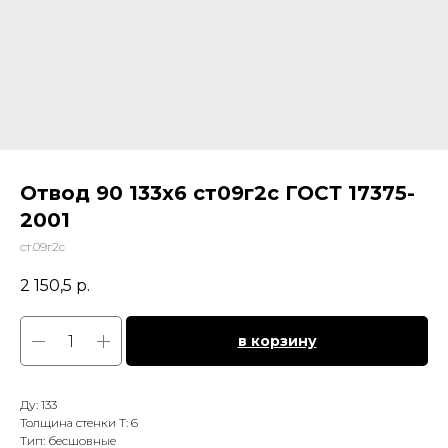
Отвод 90 133х6 ст09г2с ГОСТ 17375-
2001
ст.09г2с
2 150,5
р.
в корзину
Ду: 133
Толщина стенки Т: 6
Тип: бесшовные