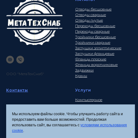
Отводы бесшовные
Отводы сварные
Отводы гнутые
Переходы бесшовные
Переходы сварные
Тройники бесшовные
Тройники сварные
Заглушки эллиптические
Заглушки фланцевые
Фланцы плоские
Фланцы воротниковые
Задвижки
ООО "МетаТехСнаб"
Краны
Контакты
Услуги
Компьютерное
моделирование
Почта
Инженерные расчеты
info
@metatehsnab.ru
Мы используем файлы cookie. Чтобы улучшить работу сайта и
Изделия по чертежам
предоставить вам больше возможностей. Продолжая
использовать сайт, вы соглашаетесь с
условиями использования
cookie
.