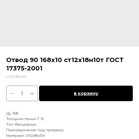
Отвод 90 168х10 ст12х18н10т ГОСТ
17375-2001
ст.12х18н10т
в корзину
Ду: 168
Толщина стенки Т: 10
Тип: бесшовные
Присоединение: под приварку
Материал: ст12х18н10т