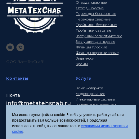
Отводы сварные
Отводы гнутые
Переходы бесшовные
Переходы сварные
Тройники бесшовные
Тройники сварные
Заглушки эллиптические
Заглушки фланцевые
Фланцы плоские
Фланцы воротниковые
Задвижки
ООО "МетаТехСнаб"
Краны
Контакты
Услуги
Компьютерное
моделирование
Почта
Инженерные расчеты
info
@metatehsnab.ru
Изделия по чертежам
Мы используем файлы cookie. Чтобы улучшить работу сайта и
предоставить вам больше возможностей. Продолжая
использовать сайт, вы соглашаетесь с
условиями использования
Политика
cookie
.
конфиденциальности