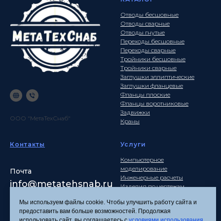
Отводы бесшовные
Отводы сварные
Отводы гнутые
Переходы бесшовные
Переходы сварные
Тройники бесшовные
Тройники сварные
Заглушки эллиптические
Заглушки фланцевые
Фланцы плоские
Фланцы воротниковые
Задвижки
ООО "МетаТехСнаб"
Краны
Контакты
Услуги
Компьютерное
моделирование
Почта
Инженерные расчеты
info
@metatehsnab.ru
Изделия по чертежам
Мы используем файлы cookie. Чтобы улучшить работу сайта и
предоставить вам больше возможностей. Продолжая
использовать сайт, вы соглашаетесь с
условиями использования