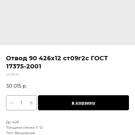
Отвод 90 426х12 ст09г2с ГОСТ
17375-2001
ст.09г2с
30 015
р.
в корзину
Ду: 426
Толщина стенки Т: 12
Тип: бесшовные