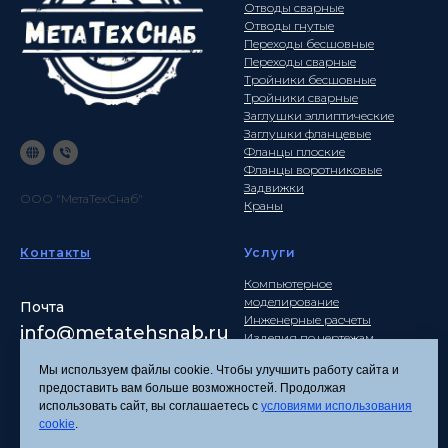
Отводы сварные
Отводы гнутые
Переходы бесшовные
Переходы сварные
Тройники бесшовные
Тройники сварные
Заглушки эллиптические
Заглушки фланцевые
Фланцы плоские
Фланцы воротниковые
Задвижки
ООО "МетаТехСнаб"
Краны
Контакты
Услуги
Компьютерное
моделирование
Почта
Инженерные расчеты
info
@metatehsnab.ru
Изделия по чертежам
Мы используем файлы cookie. Чтобы улучшить работу сайта и
предоставить вам больше возможностей. Продолжая
использовать сайт, вы соглашаетесь с
условиями использования
Политика
cookie
.
конфиденциальности