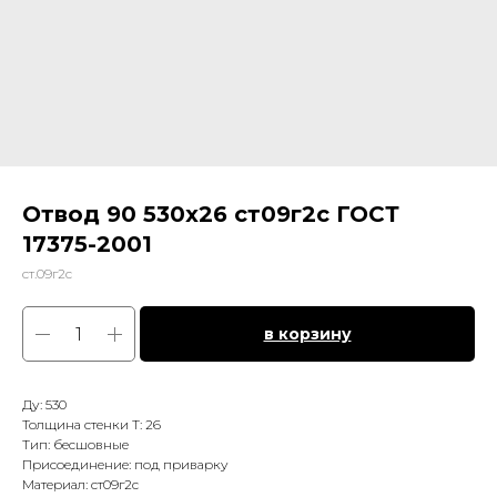
Отвод 90 530х26 ст09г2с ГОСТ
17375-2001
ст.09г2с
в корзину
Ду: 530
Толщина стенки Т: 26
Тип: бесшовные
Присоединение: под приварку
Материал: ст09г2с