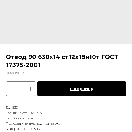
Отвод 90 630х14 ст12х18н10т ГОСТ
17375-2001
ст.12х18н10т
в корзину
Ду: 630
Толщина стенки Т: 14
Тип: бесшовные
Присоединение: под приварку
Материал: ст12х18н10т