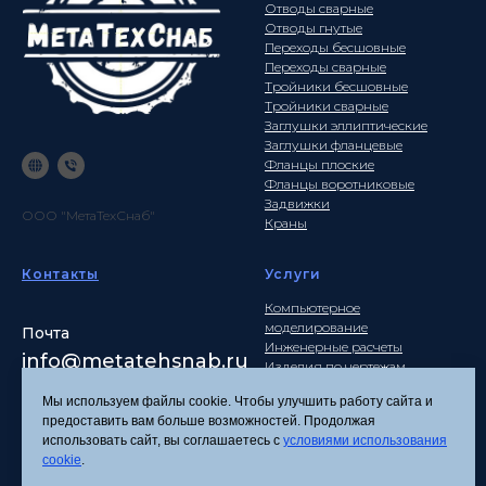
Отводы сварные
Отводы гнутые
Переходы бесшовные
Переходы сварные
Тройники бесшовные
Тройники сварные
Заглушки эллиптические
Заглушки фланцевые
Фланцы плоские
Фланцы воротниковые
Задвижки
ООО "МетаТехСнаб"
Краны
Контакты
Услуги
Компьютерное
моделирование
Почта
Инженерные расчеты
info
@metatehsnab.ru
Изделия по чертежам
Мы используем файлы cookie. Чтобы улучшить работу сайта и
предоставить вам больше возможностей. Продолжая
использовать сайт, вы соглашаетесь с
условиями использования
Политика
cookie
.
конфиденциальности