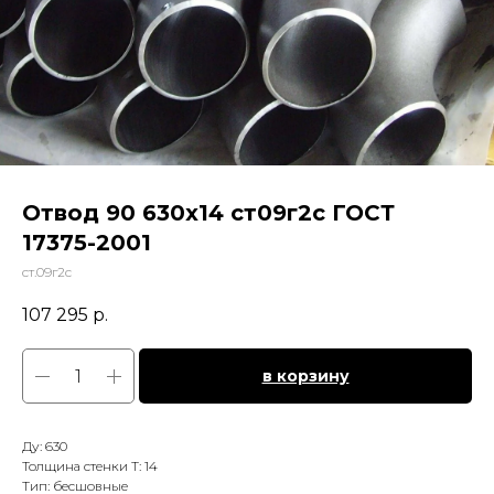
Отвод 90 630х14 ст09г2с ГОСТ
17375-2001
ст.09г2с
107 295
р.
в корзину
Ду: 630
Толщина стенки Т: 14
Тип: бесшовные