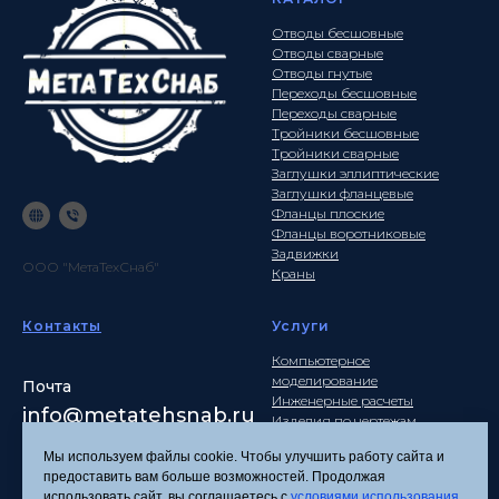
Отводы бесшовные
Отводы сварные
Отводы гнутые
Переходы бесшовные
Переходы сварные
Тройники бесшовные
Тройники сварные
Заглушки эллиптические
Заглушки фланцевые
Фланцы плоские
Фланцы воротниковые
Задвижки
ООО "МетаТехСнаб"
Краны
Контакты
Услуги
Компьютерное
моделирование
Почта
Инженерные расчеты
info
@metatehsnab.ru
Изделия по чертежам
Мы используем файлы cookie. Чтобы улучшить работу сайта и
предоставить вам больше возможностей. Продолжая
использовать сайт, вы соглашаетесь с
условиями использования