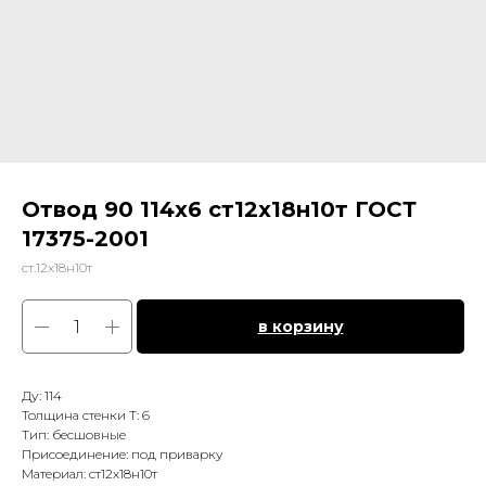
Отвод 90 114х6 ст12х18н10т ГОСТ
17375-2001
ст.12х18н10т
в корзину
Ду: 114
Толщина стенки Т: 6
Тип: бесшовные
Присоединение: под приварку
Материал: ст12х18н10т