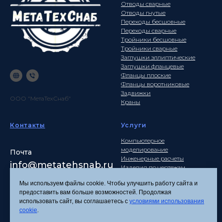
Отводы сварные
Отводы гнутые
Переходы бесшовные
Переходы сварные
Тройники бесшовные
Тройники сварные
Заглушки эллиптические
Заглушки фланцевые
Фланцы плоские
Фланцы воротниковые
Задвижки
ООО "МетаТехСнаб"
Краны
Контакты
Услуги
Компьютерное
моделирование
Почта
Инженерные расчеты
info
@metatehsnab.ru
Изделия по чертежам
Мы используем файлы cookie. Чтобы улучшить работу сайта и
предоставить вам больше возможностей. Продолжая
использовать сайт, вы соглашаетесь с
условиями использования
Политика
cookie
.
конфиденциальности