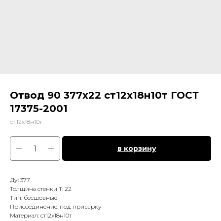
Отвод 90 377х22 ст12х18н10т ГОСТ
17375-2001
ст.12х18н10т
в корзину
Ду: 377
Толщина стенки Т: 22
Тип: бесшовные
Присоединение: под приварку
Материал: ст12х18н10т