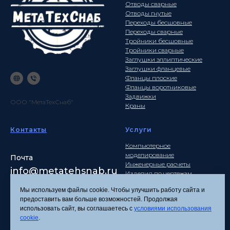
Отводы сварные
Отводы гнутые
Переходы бесшовные
Переходы сварные
Тройники бесшовные
Тройники сварные
Заглушки эллиптические
Заглушки фланцевые
Фланцы плоские
Фланцы воротниковые
Задвижки
ООО "МетаТехСнаб"
Краны
Контакты
Услуги
Компьютерное
моделирование
Почта
Инженерные расчеты
info
@metatehsnab.ru
Изделия по чертежам
Мы используем файлы cookie. Чтобы улучшить работу сайта и
предоставить вам больше возможностей. Продолжая
использовать сайт, вы соглашаетесь с
условиями использования
Политика
cookie
.
конфиденциальности