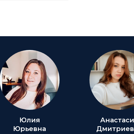
Юлия
Анастас
Юрьевна
Дмитриев