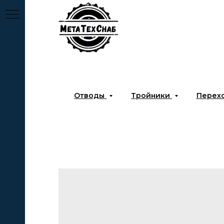
Главная
О к
Отводы
Тройники
Перех