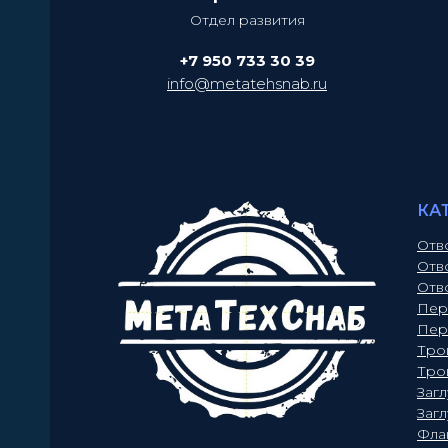
Отдел развития
+7 950 733 30 39
info@metatehsnab.ru
КА
Отв
Отв
Отв
Пер
Пер
Тро
Тро
Заг
Заг
Фла