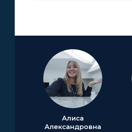
А
Алиса
Александровна