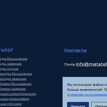
ТАЛОГ
Контакты
оды бесшовные
оды сварные
info
@metateh
Почта
оды гнутые
еходы бесшовные
еходы сварные
йники бесшовные
Мы используем файлы coo
йники сварные
больше возможностей. Пр
лушки эллиптические
условиями использовани
лушки фланцевые
нцы плоские
Принять
Откло