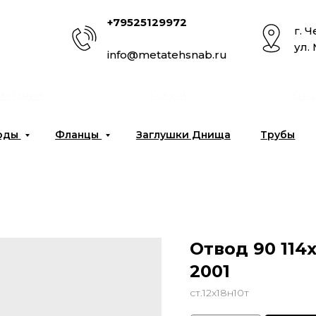
+79525129972
г. 
ул.
info@metatehsnab.ru
омпании
Услуги
Отг
оды
Фланцы
Заглушки Днища
Трубы
Отвод 90 114х
2001
ст.12х18н10т