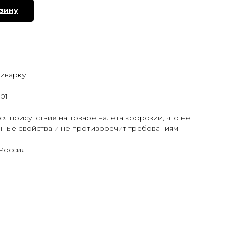
рзину
иварку
001
я присутствие на товаре налета коррозии, что не
нные свойства и не противоречит требованиям
 Россия