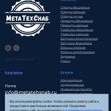
Отводы бесшовные
Отводы сварные
Отводы гнутые
Переходы бесшовные
Переходы сварные
Тройники бесшовные
Тройники сварные
Заглушки эллиптические
Заглушки фланцевые
Фланцы плоские
Фланцы воротниковые
Задвижки
ООО "МетаТехСнаб"
Краны
Контакты
Услуги
Компьютерное
моделирование
Почта
Инженерные расчеты
info
@metatehsnab.ru
Изделия по чертежам
Мы используем файлы cookie. Чтобы улучшить работу сайта и
предоставить вам больше возможностей. Продолжая
использовать сайт, вы соглашаетесь с
условиями использования