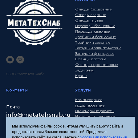
Отводы бесшовные
Отводы сварные
Отводы гнутые
Переходы бесшовные
Переходы сварные
Тройники бесшовные
Тройники сварные
Заглушки эллиптические
Заглушки фланцевые
Фланцы плоские
Фланцы воротниковые
Задвижки
ООО "МетаТехСнаб"
Краны
Контакты
Услуги
Компьютерное
моделирование
Почта
Инженерные расчеты
info
@metatehsnab.ru
Изделия по чертежам
Мы используем файлы cookie. Чтобы улучшить работу сайта и
предоставить вам больше возможностей. Продолжая
использовать сайт, вы соглашаетесь с
условиями использования