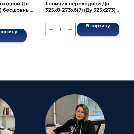
оходной Дн
Тройник переходной Дн
14) бесшовный
325x8-273x6(7) (Ду 325x273)
бесшовный ГОСТ 17376-2001
В корзину
корзину