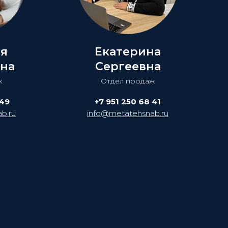
ия
Екатерина
на
Сергеевна
ж
Отдел продаж
 49
+7 951 250 68 41
b.ru
info@metatehsnab.ru