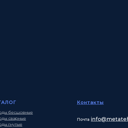
ТАЛОГ
Контакты
оды бесшовные
оды сварные
info
@metateh
Почта
оды гнутые