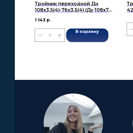
Тройник переходной Дн
Тр
108х3,5(4)-76х3,5(4) (Ду 108х76)
42
бесшовный ГОСТ 17376-2001
бе
1 143
р.
В корзину