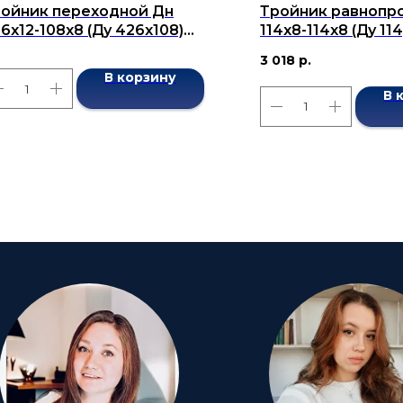
ойник переходной Дн
Тройник равнопр
6х12-108х8 (Ду 426х108)
114x8-114x8 (Ду 1
сшовный ГОСТ 17376-2001
ГОСТ 17376-2001
3 018
р.
В корзину
В 