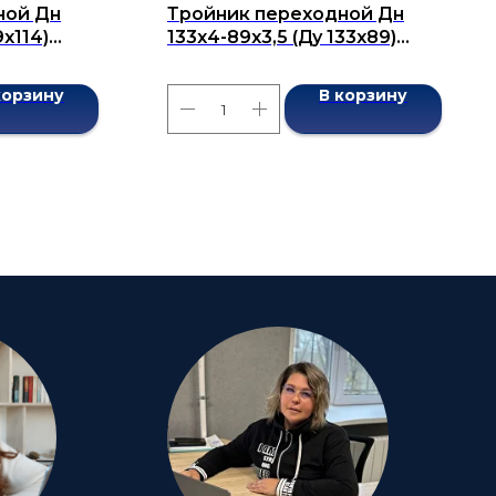
ной Дн
Тройник переходной Дн
9x114)
133х4-89х3,5 (Ду 133х89)
7376-2001
бесшовный ГОСТ 17376-2001
корзину
В корзину