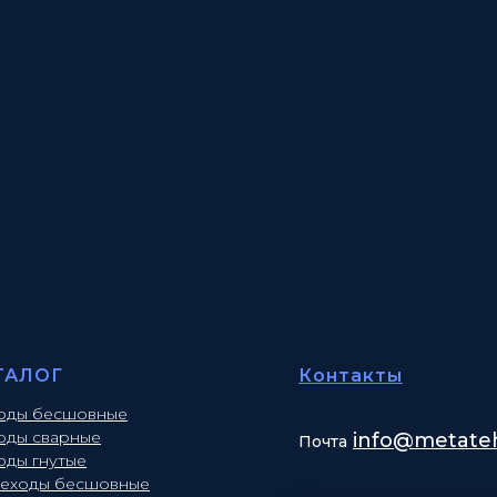
ТАЛОГ
Контакты
оды бесшовные
оды сварные
info
@metateh
Почта
оды гнутые
еходы бесшовные