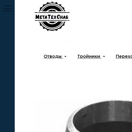
Главная
О к
Отводы
Тройники
Перех