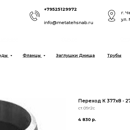
+79525129972
г. 
ул.
info@metatehsnab.ru
омпании
Услуги
Отг
оды
Фланцы
Заглушки Днища
Трубы
Переход К 377x8 - 2
ст.09г2с
4 830
р.