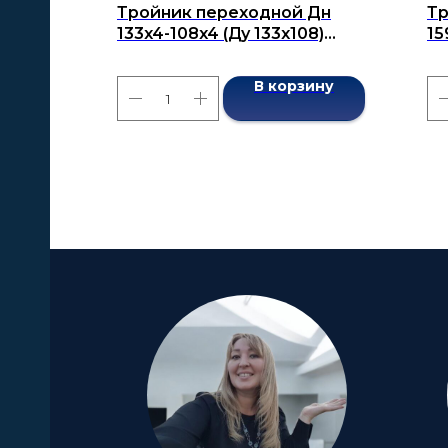
Тройник переходной Дн
Тр
133x4-108x4 (Ду 133x108)
15
бесшовный ГОСТ 17376-2001
бе
В корзину