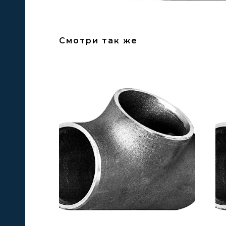
Смотри так же
А