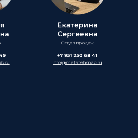
ия
Екатерина
на
Сергеевна
ж
Отдел продаж
 49
+7 951 250 68 41
b.ru
info@metatehsnab.ru