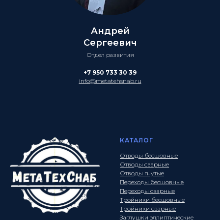
Андрей
Сергеевич
Отдел развития
+7 950 733 30 39
info@metatehsnab.ru
КАТАЛОГ
Отводы бесшовные
Отводы сварные
Отводы гнутые
Переходы бесшовные
Переходы сварные
Тройники бесшовные
Тройники сварные
Заглушки эллиптические