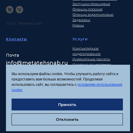
Заглушки фланцевые
Фланцы плоские
Фланцы воротниковые
Задвижки
ООО "МетаТехСнаб"
Краны
Контакты
Услуги
Компьютерное
моделирование
Почта
Инженерные расчеты
info
@metatehsnab.ru
Изделия по чертежам
Мы используем файлы cookie. Чтобы улучшить работу сайта и
предоставить вам больше возможностей. Продолжая
использовать сайт, вы соглашаетесь с
условиями использования
Политика
cookie
.
конфиденциальности
Согласие на обработку
персональных данных
Принять
Соглашение об
использовании файлов
Отклонить
cookies