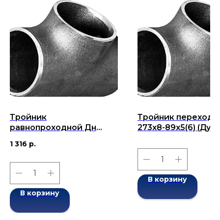
Тройник
Тройник переходн
равнопроходной Дн
273x8-89x5(6) (Ду 2
89x4(5)-89x4(5) (Ду 89)
бесшовный ГОСТ 1
1 316
р.
бесшовный ГОСТ 17376-
2001
2001
В корзину
В корзину