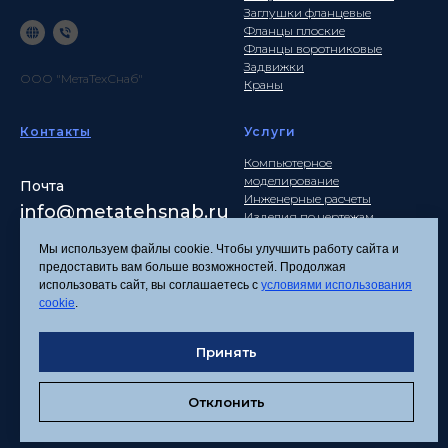
Заглушки фланцевые
Фланцы плоские
Фланцы воротниковые
Задвижки
ООО "МетаТехСнаб"
Краны
Контакты
Услуги
Компьютерное
моделирование
Почта
Инженерные расчеты
info
@metatehsnab.ru
Изделия по чертежам
Мы используем файлы cookie. Чтобы улучшить работу сайта и
предоставить вам больше возможностей. Продолжая
использовать сайт, вы соглашаетесь с
условиями использования
Политика
cookie
.
конфиденциальности
Согласие на обработку
персональных данных
Принять
Соглашение об
использовании файлов
Отклонить
cookies