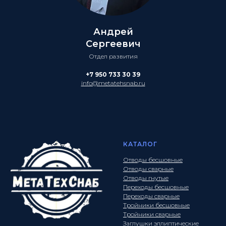
Андрей
Сергеевич
Отдел развития
+7 950 733 30 39
info@metatehsnab.ru
КАТАЛОГ
Отводы бесшовные
Отводы сварные
Отводы гнутые
Переходы бесшовные
Переходы сварные
Тройники бесшовные
Тройники сварные
Заглушки эллиптические