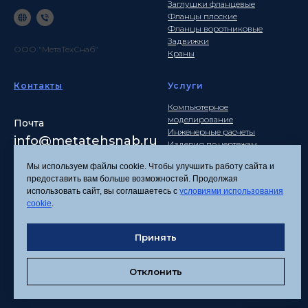
Заглушки фланцевые
Фланцы плоские
Фланцы воротниковые
Задвижки
ООО "МетаТехСнаб"
Краны
Контакты
Услуги
Компьютерное
моделирование
Почта
Инженерные расчеты
info
@metatehsnab.ru
Изделия по чертежам
Мы используем файлы cookie. Чтобы улучшить работу сайта и
предоставить вам больше возможностей. Продолжая
использовать сайт, вы соглашаетесь с
условиями использования
Политика
cookie
.
конфиденциальности
Согласие на обработку
Принять
персональных данных
Соглашение об
использовании файлов
Отклонить
cookies