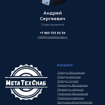
Андрей
Сергеевич
Отдел развития
+7 950 733 30 39
info@metatehsnab.ru
КАТАЛОГ
Отводы бесшовные
Отводы сварные
Отводы гнутые
Переходы бесшовные
Переходы сварные
Тройники бесшовные
Тройники сварные
Заглушки эллиптические