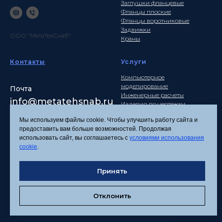
Заглушки фланцевые
Фланцы плоские
Фланцы воротниковые
Задвижки
ООО "МетаТехСнаб"
Краны
Контакты
Услуги
Компьютерное
моделирование
Почта
Инженерные расчеты
info
@metatehsnab.ru
Изделия по чертежам
Мы используем файлы cookie. Чтобы улучшить работу сайта и
предоставить вам больше возможностей. Продолжая
использовать сайт, вы соглашаетесь с
условиями использования
Политика
cookie
.
конфиденциальности
Согласие на обработку
Принять
персональных данных
Соглашение об
использовании файлов
Отклонить
cookies