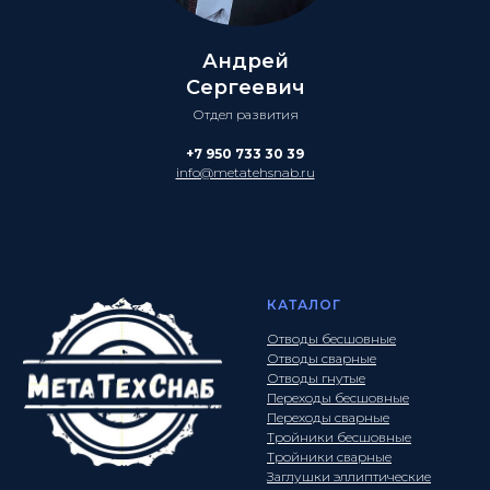
Андрей
Сергеевич
Отдел развития
+7 950 733 30 39
info@metatehsnab.ru
КАТАЛОГ
Отводы бесшовные
Отводы сварные
Отводы гнутые
Переходы бесшовные
Переходы сварные
Тройники бесшовные
Тройники сварные
Заглушки эллиптические