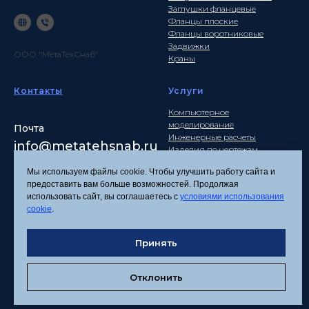
Заглушки фланцевые
Фланцы плоские
Фланцы воротниковые
Задвижки
ООО "МетаТехСнаб"
Краны
Контакты
Услуги
Компьютерное
моделирование
Почта
Инженерные расчеты
info
@metatehsnab.ru
Изделия по чертежам
Мы используем файлы cookie. Чтобы улучшить работу сайта и
предоставить вам больше возможностей. Продолжая
использовать сайт, вы соглашаетесь с
условиями использования
Политика
cookie
.
конфиденциальности
Согласие на обработку
персональных данных
Принять
Соглашение об
использовании файлов
Отклонить
cookies