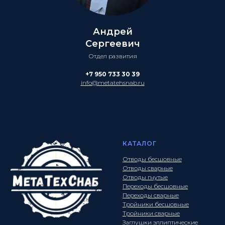
Андрей
Сергеевич
Отдел развития
+7 950 733 30 39
info@metatehsnab.ru
КАТАЛОГ
Отводы бесшовные
Отводы сварные
Отводы гнутые
Переходы бесшовные
Переходы сварные
Тройники бесшовные
Тройники сварные
Заглушки эллиптические