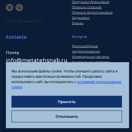
Заглушки фланцевые
Фланцы плоские
Фланцы воротниковые
Задвижки
ООО "МетаТехСнаб"
Краны
Контакты
Услуги
Компьютерное
моделирование
Почта
Инженерные расчеты
info
@metatehsnab.ru
Изделия по чертежам
Мы используем файлы cookie. Чтобы улучшить работу сайта и
предоставить вам больше возможностей. Продолжая
использовать сайт, вы соглашаетесь с
условиями использования
Политика
cookie
.
конфиденциальности
Согласие на обработку
Принять
персональных данных
Соглашение об
использовании файлов
Отклонить
cookies