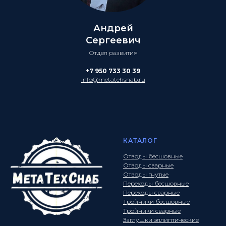
Андрей
Сергеевич
Отдел развития
+7 950 733 30 39
info@metatehsnab.ru
КАТАЛОГ
Отводы бесшовные
Отводы сварные
Отводы гнутые
Переходы бесшовные
Переходы сварные
Тройники бесшовные
Тройники сварные
Заглушки эллиптические