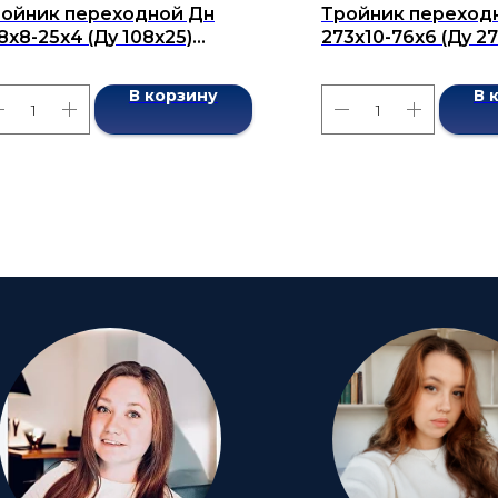
ойник переходной Дн
Тройник переход
8х8-25х4 (Ду 108х25)
273х10-76х6 (Ду 2
сшовный ГОСТ 17376-2001
бесшовный ГОСТ 1
В корзину
В 