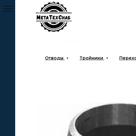
Главная
О к
Отводы
Тройники
Перех