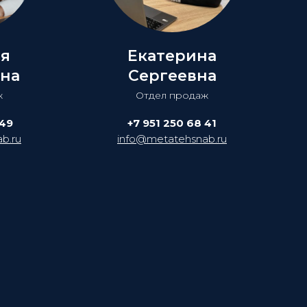
ия
Екатерина
на
Сергеевна
ж
Отдел продаж
 49
+7 951 250 68 41
b.ru
info@metatehsnab.ru