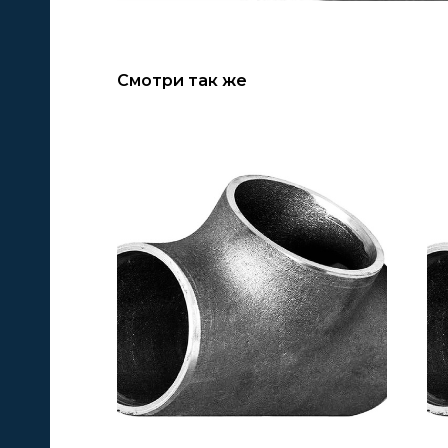
Смотри так же
А