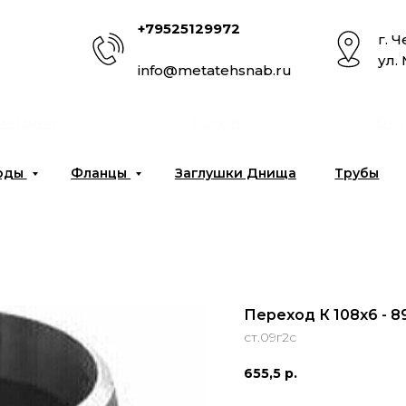
+79525129972
г. 
ул.
info@metatehsnab.ru
омпании
Услуги
Отг
оды
Фланцы
Заглушки Днища
Трубы
Переход К 108х6 - 8
ст.09г2с
655,5
р.