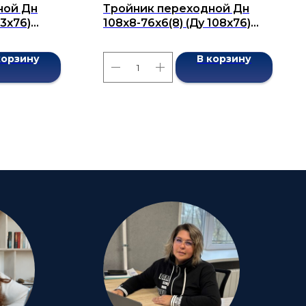
ной Дн
Тройник переходной Дн
73х76)
108х8-76х6(8) (Ду 108х76)
7376-2001
бесшовный ГОСТ 17376-2001
корзину
В корзину