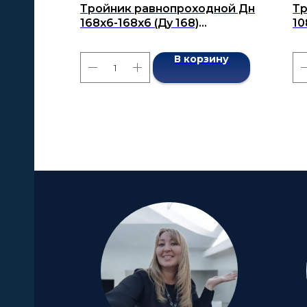
Тройник равнопроходной Дн
Тр
168x6-168x6 (Ду 168)
10
бесшовный ГОСТ 17376-2001
бе
В корзину