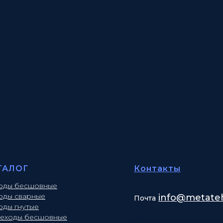
ТАЛОГ
Контакты
оды бесшовные
оды сварные
info
@metateh
Почта
оды гнутые
еходы бесшовные