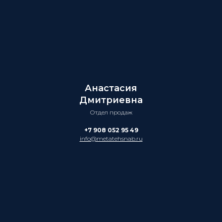
Анастасия
Дмитриевна
Отдел продаж
+7 908 052 95 49
info@metatehsnab.ru