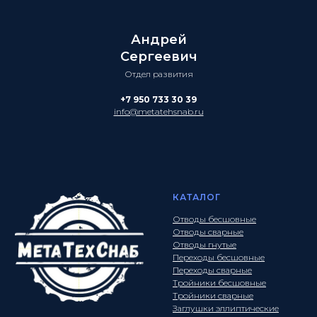
Андрей
Сергеевич
Отдел развития
+7 950 733 30 39
info@metatehsnab.ru
КАТАЛОГ
Отводы бесшовные
Отводы сварные
Отводы гнутые
Переходы бесшовные
Переходы сварные
Тройники бесшовные
Тройники сварные
Заглушки эллиптические