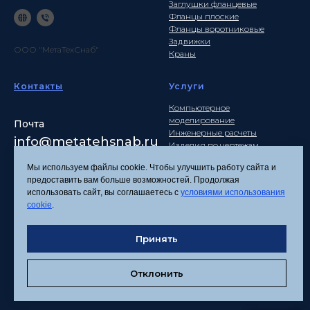
Заглушки фланцевые
Фланцы плоские
Фланцы воротниковые
Задвижки
ООО "МетаТехСнаб"
Краны
Контакты
Услуги
Компьютерное
моделирование
Почта
Инженерные расчеты
info
@metatehsnab.ru
Изделия по чертежам
Мы используем файлы cookie. Чтобы улучшить работу сайта и
предоставить вам больше возможностей. Продолжая
использовать сайт, вы соглашаетесь с
условиями использования
Политика
cookie
.
конфиденциальности
Согласие на обработку
Принять
персональных данных
Соглашение об
использовании файлов
Отклонить
cookies