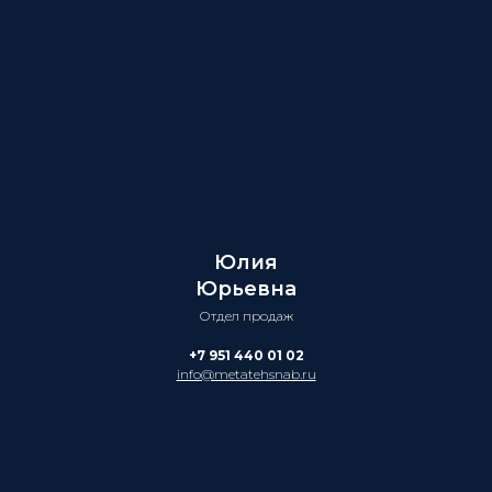
Юлия
Юрьевна
Отдел продаж
+7 951 440 01 02
info@metatehsnab.ru