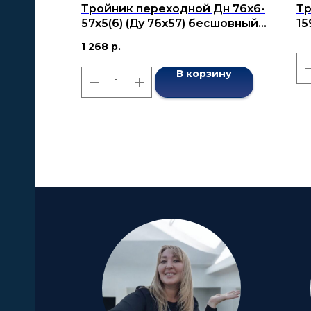
Тройник переходной Дн 76х6-
Тр
57х5(6) (Ду 76х57) бесшовный
15
ГОСТ 17376-2001
бе
1 268
р.
В корзину