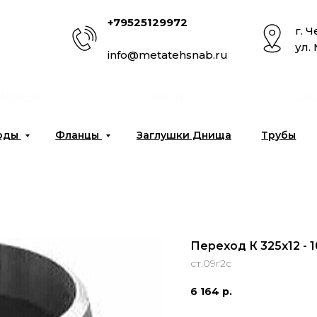
+79525129972
г. 
ул.
info@metatehsnab.ru
омпании
Услуги
Отг
оды
Фланцы
Заглушки Днища
Трубы
Переход К 325х12 - 
ст.09г2с
6 164
р.