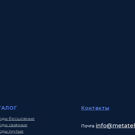
ТАЛОГ
Контакты
оды бесшовные
оды сварные
info
@metateh
Почта
оды гнутые