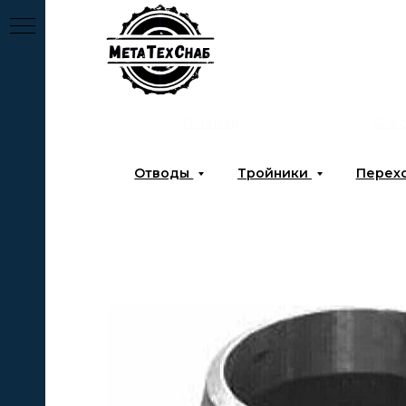
Главная
О к
Отводы
Тройники
Перех