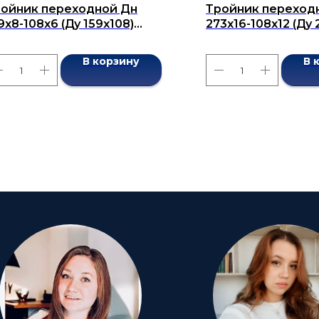
ойник переходной Дн
Тройник переход
9х8-108х6 (Ду 159х108)
273x16-108x12 (Ду 
сшовный ГОСТ 17376-2001
бесшовный ГОСТ 1
В корзину
В 