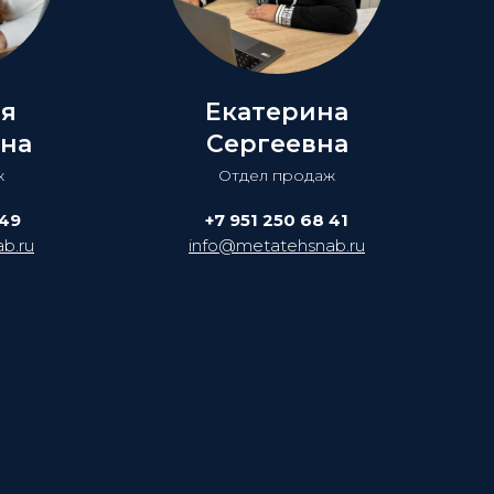
ия
Екатерина
на
Сергеевна
ж
Отдел продаж
 49
+7 951 250 68 41
b.ru
info@metatehsnab.ru