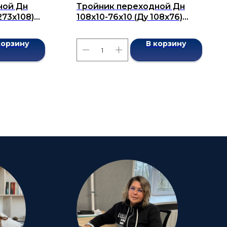
ной Дн
Тройник переходной Дн
273x108)
108х10-76х10 (Ду 108х76)
7376-2001
бесшовный ГОСТ 17376-2001
корзину
В корзину