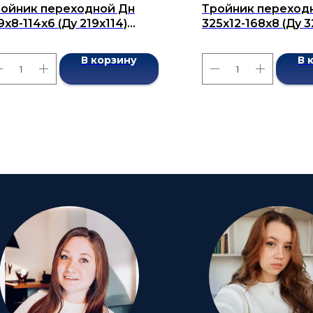
ойник переходной Дн
Тройник переход
9x8-114x6 (Ду 219x114)
325х12-168х8 (Ду 3
сшовный ГОСТ 17376-2001
бесшовный ГОСТ 1
В корзину
В 