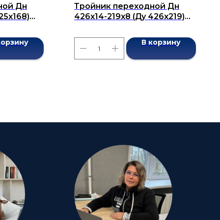
ной Дн
Тройник переходной Дн
25х168)
426х14-219х8 (Ду 426х219)
7376-2001
бесшовный ГОСТ 17376-2001
корзину
В корзину