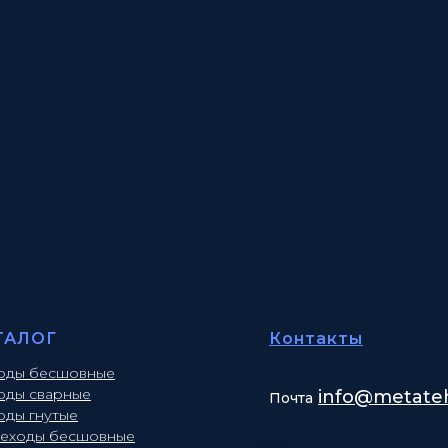
ТАЛОГ
Контакты
оды бесшовные
оды сварные
info
@metateh
Почта
оды гнутые
еходы бесшовные