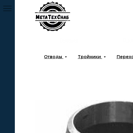
Главная
О к
Отводы
Тройники
Перех