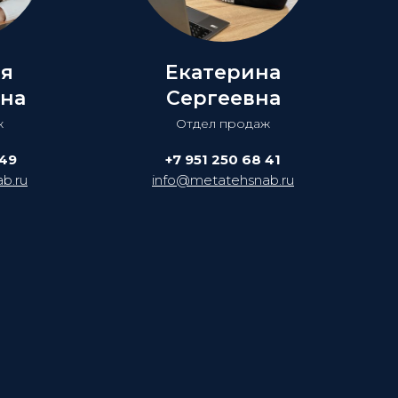
ия
Екатерина
на
Сергеевна
ж
Отдел продаж
 49
+7 951 250 68 41
b.ru
info@metatehsnab.ru