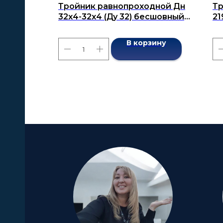
Тройник равнопроходной Дн
Тр
32х4-32х4 (Ду 32) бесшовный
21
ГОСТ 17376-2001
бе
В корзину