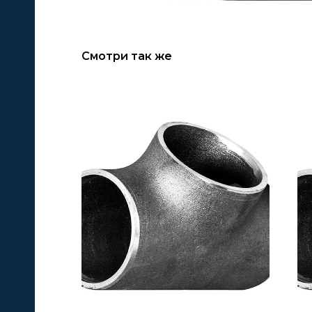
Смотри так же
А