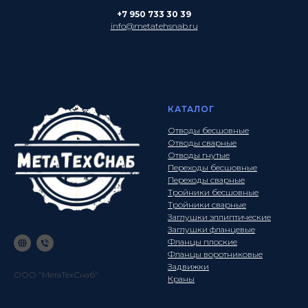
+7 950 733 30 39
info@metatehsnab.ru
КАТАЛОГ
Отводы бесшовные
Отводы сварные
Отводы гнутые
Переходы бесшовные
Переходы сварные
Тройники бесшовные
Тройники сварные
Заглушки эллиптические
Заглушки фланцевые
Фланцы плоские
Фланцы воротниковые
Задвижки
ООО "МетаТехСнаб"
Краны