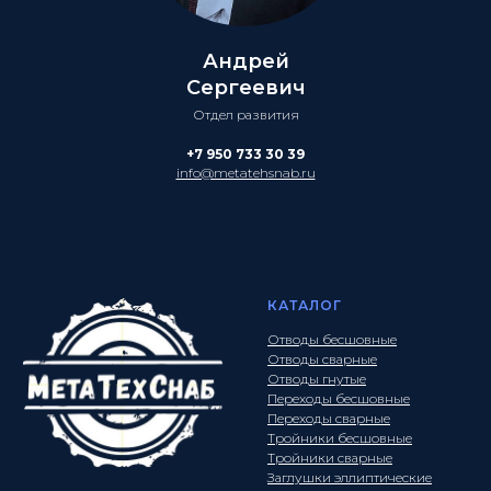
Андрей
Сергеевич
Отдел развития
+7 950 733 30 39
info@metatehsnab.ru
КАТАЛОГ
Отводы бесшовные
Отводы сварные
Отводы гнутые
Переходы бесшовные
Переходы сварные
Тройники бесшовные
Тройники сварные
Заглушки эллиптические