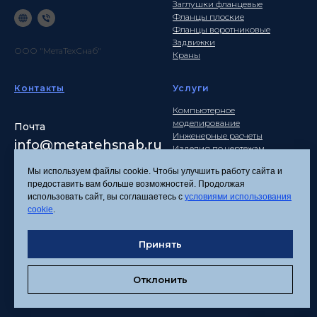
Заглушки фланцевые
Фланцы плоские
Фланцы воротниковые
Задвижки
ООО "МетаТехСнаб"
Краны
Контакты
Услуги
Компьютерное
моделирование
Почта
Инженерные расчеты
info
@metatehsnab.ru
Изделия по чертежам
Мы используем файлы cookie. Чтобы улучшить работу сайта и
предоставить вам больше возможностей. Продолжая
использовать сайт, вы соглашаетесь с
условиями использования
Политика
cookie
.
конфиденциальности
Согласие на обработку
Принять
персональных данных
Соглашение об
использовании файлов
Отклонить
cookies