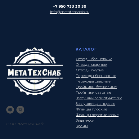
+7 950 733 30 39
info@metatehsnab.ru
КАТАЛОГ
Отводы бесшовные
Отводы сварные
Отводы гнутые
Переходы бесшовные
Переходы сварные
Тройники бесшовные
Тройники сварные
Заглушки эллиптические
Заглушки фланцевые
Фланцы плоские
Фланцы воротниковые
Задвижки
ООО "МетаТехСнаб"
Краны