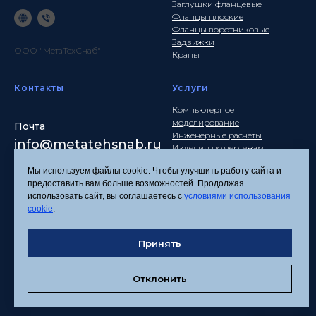
Заглушки фланцевые
Фланцы плоские
Фланцы воротниковые
Задвижки
ООО "МетаТехСнаб"
Краны
Контакты
Услуги
Компьютерное
моделирование
Почта
Инженерные расчеты
info
@metatehsnab.ru
Изделия по чертежам
Мы используем файлы cookie. Чтобы улучшить работу сайта и
предоставить вам больше возможностей. Продолжая
использовать сайт, вы соглашаетесь с
условиями использования
Политика
cookie
.
конфиденциальности
Согласие на обработку
Принять
персональных данных
Соглашение об
использовании файлов
Отклонить
cookies