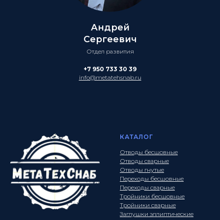
Андрей
Сергеевич
Отдел развития
+7 950 733 30 39
info@metatehsnab.ru
КАТАЛОГ
Отводы бесшовные
Отводы сварные
Отводы гнутые
Переходы бесшовные
Переходы сварные
Тройники бесшовные
Тройники сварные
Заглушки эллиптические