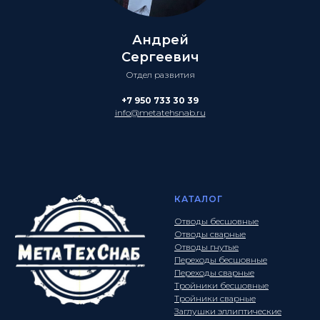
Андрей
Сергеевич
Отдел развития
+7 950 733 30 39
info@metatehsnab.ru
КАТАЛОГ
Отводы бесшовные
Отводы сварные
Отводы гнутые
Переходы бесшовные
Переходы сварные
Тройники бесшовные
Тройники сварные
Заглушки эллиптические