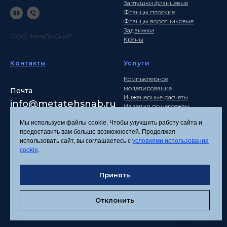
Заглушки фланцевые
Фланцы плоские
Фланцы воротниковые
Задвижки
ООО "МетаТехСнаб"
Краны
Контакты
Услуги
Компьютерное
моделирование
Почта
Инженерные расчеты
info
@metatehsnab.ru
Изделия по чертежам
Мы используем файлы cookie. Чтобы улучшить работу сайта и
предоставить вам больше возможностей. Продолжая
использовать сайт, вы соглашаетесь с
условиями использования
Политика
cookie
.
конфиденциальности
Согласие на обработку
Принять
персональных данных
Соглашение об
использовании файлов
Отклонить
cookies