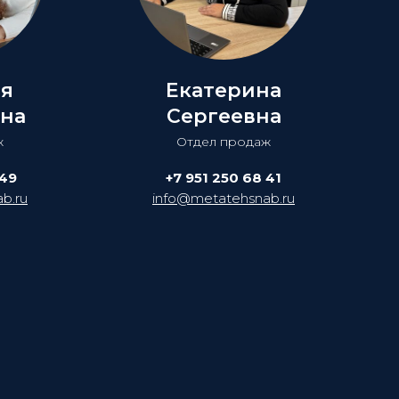
ия
Екатерина
на
Сергеевна
ж
Отдел продаж
 49
+7 951 250 68 41
b.ru
info@metatehsnab.ru