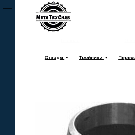
Главная
О к
Отводы
Тройники
Перех