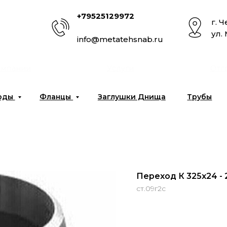
+79525129972
г. 
ул.
info@metatehsnab.ru
омпании
Услуги
Отг
оды
Фланцы
Заглушки Днища
Трубы
Переход К 325x24 - 
ст.09г2с