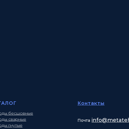
ТАЛОГ
Контакты
оды бесшовные
оды сварные
info
@metateh
Почта
оды гнутые