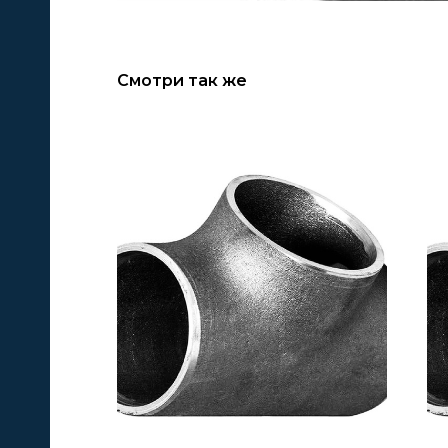
Смотри так же
А