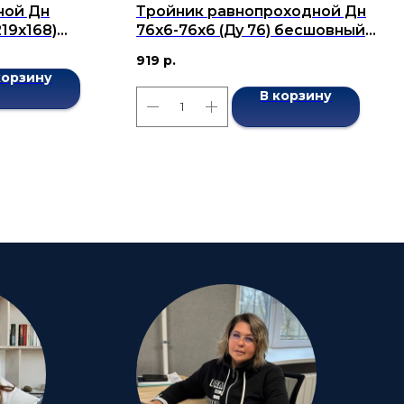
ной Дн
Тройник равнопроходной Дн
219х168)
76x6-76x6 (Ду 76) бесшовный
7376-2001
ГОСТ 17376-2001
919
р.
корзину
В корзину