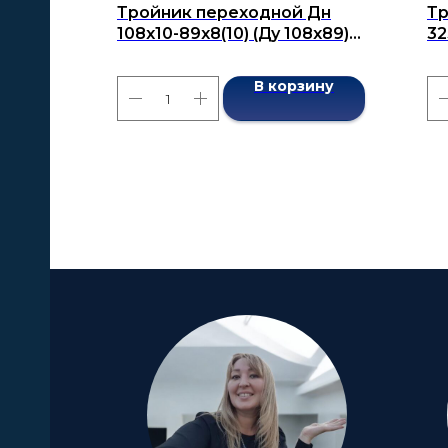
Тройник переходной Дн
Тр
108х10-89х8(10) (Ду 108х89)
32
бесшовный ГОСТ 17376-2001
бе
В корзину