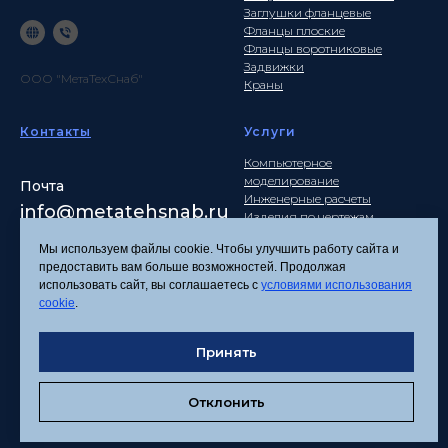
Заглушки фланцевые
Фланцы плоские
Фланцы воротниковые
Задвижки
ООО "МетаТехСнаб"
Краны
Контакты
Услуги
Компьютерное
моделирование
Почта
Инженерные расчеты
info
@metatehsnab.ru
Изделия по чертежам
Мы используем файлы cookie. Чтобы улучшить работу сайта и
предоставить вам больше возможностей. Продолжая
использовать сайт, вы соглашаетесь с
условиями использования
Политика
cookie
.
конфиденциальности
Согласие на обработку
персональных данных
Принять
Соглашение об
использовании файлов
Отклонить
cookies