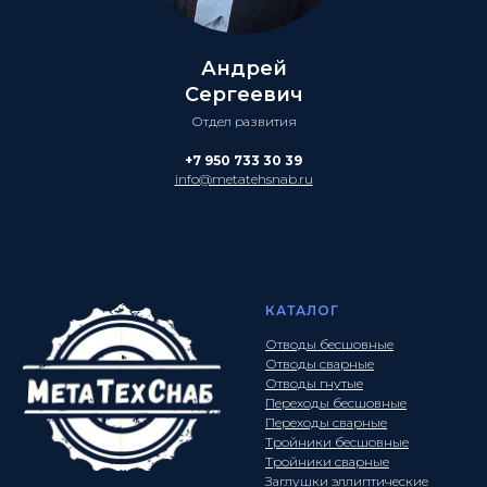
Андрей
Сергеевич
Отдел развития
+7 950 733 30 39
info@metatehsnab.ru
КАТАЛОГ
Отводы бесшовные
Отводы сварные
Отводы гнутые
Переходы бесшовные
Переходы сварные
Тройники бесшовные
Тройники сварные
Заглушки эллиптические