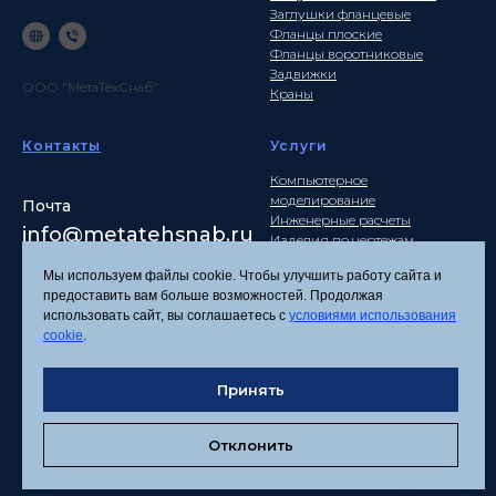
Заглушки фланцевые
Фланцы плоские
Фланцы воротниковые
Задвижки
ООО "МетаТехСнаб"
Краны
Контакты
Услуги
Компьютерное
моделирование
Почта
Инженерные расчеты
info
@metatehsnab.ru
Изделия по чертежам
Мы используем файлы cookie. Чтобы улучшить работу сайта и
предоставить вам больше возможностей. Продолжая
использовать сайт, вы соглашаетесь с
условиями использования
Политика
cookie
.
конфиденциальности
Согласие на обработку
персональных данных
Принять
Соглашение об
использовании файлов
Отклонить
cookies