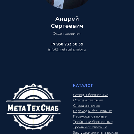
Андрей
Сергеевич
Отдел развития
+7 950 733 30 39
info@metatehsnab.ru
КАТАЛОГ
Отводы бесшовные
Отводы сварные
Отводы гнутые
Переходы бесшовные
Переходы сварные
Тройники бесшовные
Тройники сварные
Заглушки эллиптические