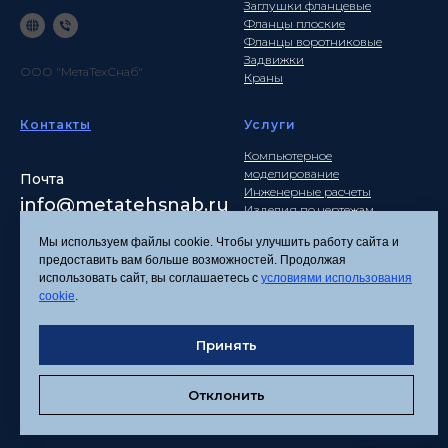
Заглушки фланцевые
Фланцы плоские
Фланцы воротниковые
Задвижки
ООО "МетаТехСнаб"
Краны
Контакты
Услуги
Компьютерное
моделирование
Почта
Инженерные расчеты
info
@metatehsnab.ru
Изделия по чертежам
Мы используем файлы cookie. Чтобы улучшить работу сайта и
предоставить вам больше возможностей. Продолжая
использовать сайт, вы соглашаетесь с
условиями использования
Политика
cookie
.
конфиденциальности
Согласие на обработку
Принять
персональных данных
Соглашение об
использовании файлов
Отклонить
cookies