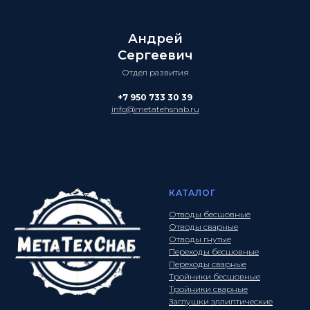
Андрей
Сергеевич
Отдел развития
+7 950 733 30 39
info@metatehsnab.ru
КАТАЛОГ
Отводы бесшовные
Отводы сварные
Отводы гнутые
Переходы бесшовные
Переходы сварные
Тройники бесшовные
Тройники сварные
Заглушки эллиптические